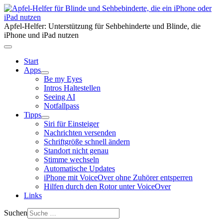
Apfel-Helfer: Unterstützung für Sehbehinderte und Blinde, die
iPhone und iPad nutzen
Start
Apps
Be my Eyes
Intros Haltestellen
Seeing AI
Notfallpass
Tipps
Siri für Einsteiger
Nachrichten versenden
Schriftgröße schnell ändern
Standort nicht genau
Stimme wechseln
Automatische Updates
iPhone mit VoiceOver ohne Zuhörer entsperren
Hilfen durch den Rotor unter VoiceOver
Links
Suchen